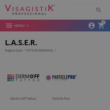

0



MENIU

L.A.S.E.R.
Filtre produse
/
/
Pagina start
TATTOO REMOVAL
Brand
Dermo OFF Tattoo
Mobile Pico
Particle Pro
Putere
Dermo Off Tattoo
Particle Pico
Laser Stergere Tatuaje