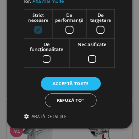
lor.
Află mai multe
Strict
De
De
necesare
performanță
targetare
De
Neclasificate
funcţionalitate
DERMO OFF TATTOO
L.A.S.E.R. Nd-Yag Stergere
L.A.S.E.R. Stergere tatuaje
Tatuaje
13,352
LEI
1,836
LEI
−
+
−
+
ACCEPTĂ TOATE


ADAUGĂ ÎN COȘ
ADAUGĂ ÎN COȘ
REFUZĂ TOT
PARTICLE PRO
ARATĂ DETALIILE
SALVATI
3%