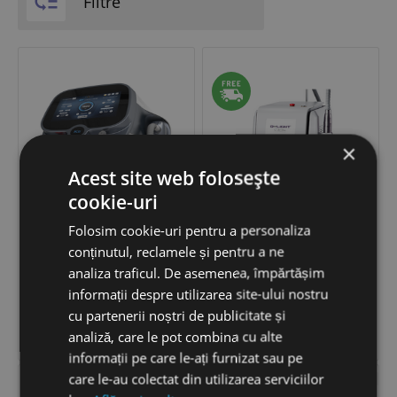

Filtre
×
Acest site web folosește
cookie-uri
Folosim cookie-uri pentru a personaliza
BBI LASER
D-LIGHT PLUS PICO -
L.A.S.E.R. Indepartare Tatuaje
conținutul, reclamele și pentru a ne
analiza traficul. De asemenea, împărtășim
informații despre utilizarea site-ului nostru
92,310
LEI
320,576
LEI
−
+
−
+
cu partenerii noștri de publicitate și


analiză, care le pot combina cu alte
ADAUGĂ ÎN COȘ
ADAUGĂ ÎN COȘ
informații pe care le-ați furnizat sau pe
care le-au colectat din utilizarea serviciilor
DERMO OFF TATTOO
MOBILE PICO