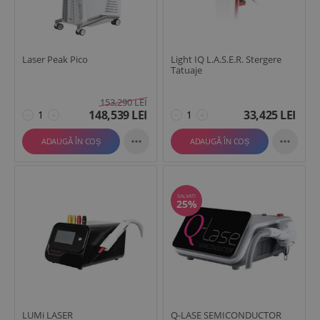
Laser Peak Pico
Light IQ L.A.S.E.R. Stergere
Tatuaje
153,290
LEI
148,539
LEI
33,425
LEI
−
+
−
+


ADAUGĂ ÎN COȘ
ADAUGĂ ÎN COȘ
SALVATI
25%
LUMi LASER
Q-LASE SEMICONDUCTOR