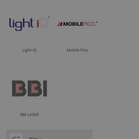
Putere L.A.S.E.R.E. ND: YAG
1000W
300W
Light iQ
Mobile Pico
BBI LASER