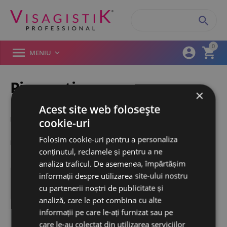

0



MENIU

Pigmenti
×
Micropigmentare
Filtre produse
Acest site web folosește
/
/
Pagina start
DERMOPIGMENTARE
Pigmenti Micropigmentare
cookie-uri
Brand (1)
Folosim cookie-uri pentru a personaliza
Biomaser
ND
conținutul, reclamele și pentru a ne
analiza traficul. De asemenea, împărtășim
Artliner
informații despre utilizarea site-ului nostru

Filtre
Biocutem
cu partenerii noștri de publicitate și
BioEvolution
analiză, care le pot combina cu alte
Biotek
informații pe care le-ați furnizat sau pe
care le-au colectat din utilizarea serviciilor
Biotouch