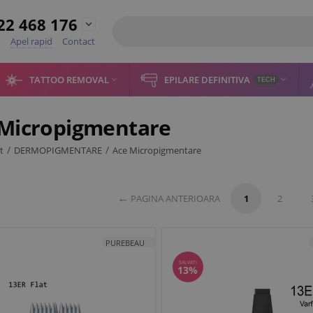
22 468 176

Apel rapid
Contact
TATTOO REMOVAL
EPILARE DEFINITIVA


TECH
Micropigmentare
/
/
t
DERMOPIGMENTARE
Ace Micropigmentare
PAGINA ANTERIOARA
1
2
PUREBEAU
SALVATI
13%