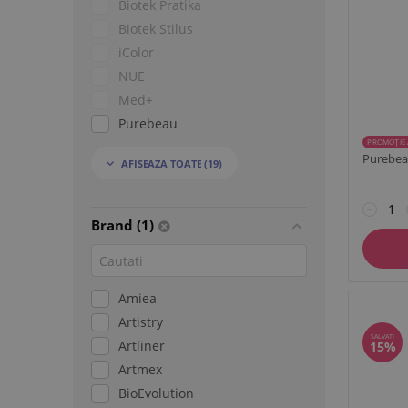
Biotek Pratika
Biotek Stilus
iColor
NUE
Med+
Purebeau
PROMOȚIE 
ArtLiner
Purebea
AFISEAZA TOATE
(19)

NPM
Mastor
−
Amiea
Brand (1)
Biomaser
Intuitive
Econcept
Amiea
BioEvolution
Artistry
Artmex
SALVATI
Artliner
15%
Artmex
BioEvolution