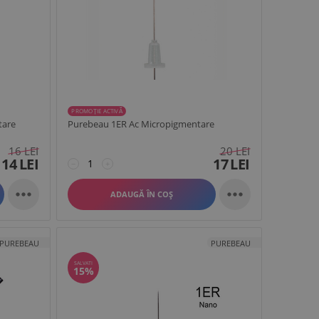
PROMOȚIE ACTIVĂ
tare
Purebeau 1ER Ac Micropigmentare
16
LEI
20
LEI
14
LEI
17
LEI
−
+


ADAUGĂ ÎN COȘ
PUREBEAU
PUREBEAU
SALVATI
15%