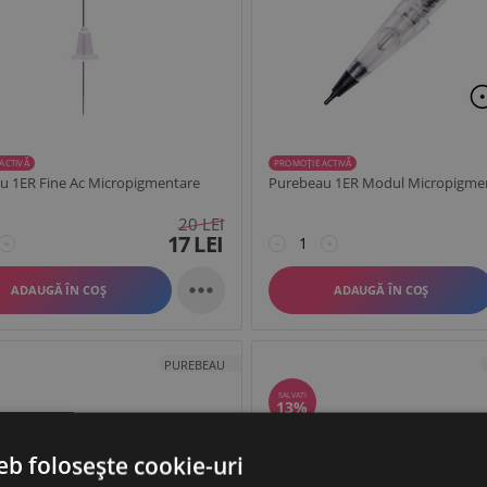
ACTIVĂ
PROMOȚIE ACTIVĂ
u 1ER Fine Ac Micropigmentare
Purebeau 1ER Modul Micropigme
20
LEI
17
LEI
+
−
+

ADAUGĂ ÎN COȘ
ADAUGĂ ÎN COȘ
PUREBEAU
SALVATI
13%
eb folosește cookie-uri