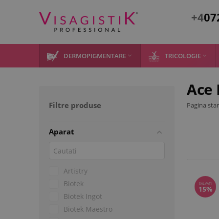
+4
07
DERMOPIGMENTARE
TRICOLOGIE


Ace 
Filtre produse
Pagina star
Aparat
Artistry
Biotek
SALVATI
15%
Biotek Ingot
Biotek Maestro