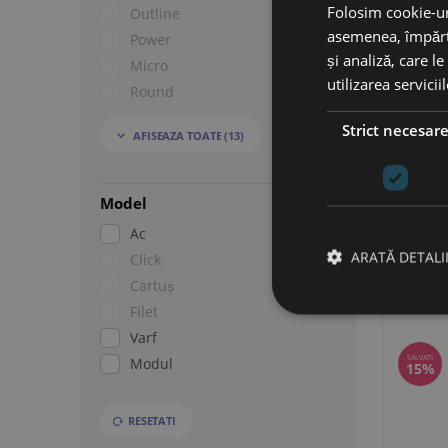
Folosim cookie-uri
Outline
asemenea, împărtă
Power
și analiză, care l
Micro
utilizarea servicii
Round
Liner
Strict necesar
AFISEAZA TOATE
(13)

Round Liner
Purebeau
Round Shader
Micropi
Model
−
Ac
ARATĂ DETALI
Click
Cartuș
Filet
Varf
SALVATI
Modul
15%
RESETATI