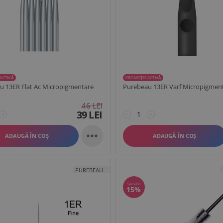
ACTIVĂ
PROMOȚIE ACTIVĂ
u 13ER Flat Ac Micropigmentare
Purebeau 13ER Varf Micropigmen
46
LEI
39
LEI
+
−
+

ADAUGĂ ÎN COȘ
ADAUGĂ ÎN COȘ
PUREBEAU
SALVATI
15%