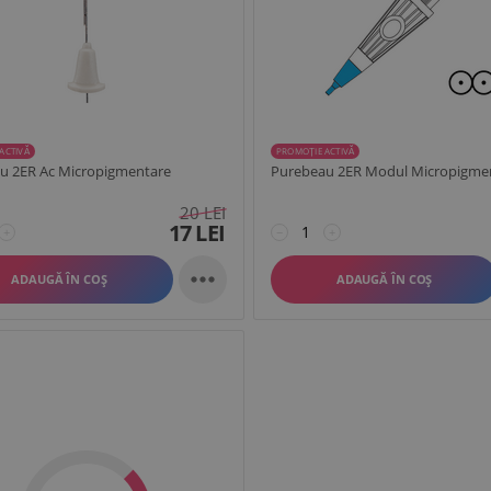
ACTIVĂ
PROMOȚIE ACTIVĂ
u 2ER Ac Micropigmentare
Purebeau 2ER Modul Micropigme
20
LEI
17
LEI
+
−
+

ADAUGĂ ÎN COȘ
ADAUGĂ ÎN COȘ