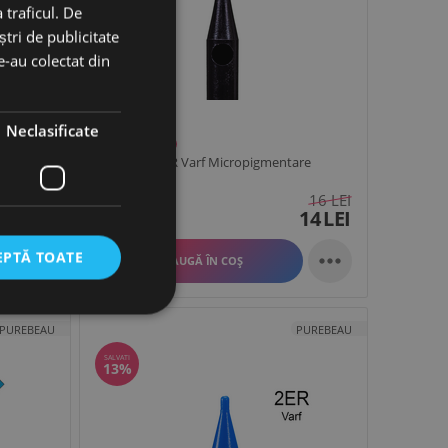
 traficul. De
tri de publicitate
le-au colectat din
Neclasificate
PROMOȚIE ACTIVĂ
Purebeau 1ER Varf Micropigmentare
16
LEI
16
LEI
14
LEI
14
LEI
−
+


EPTĂ TOATE
ADAUGĂ ÎN COȘ
PUREBEAU
PUREBEAU
SALVATI
13%