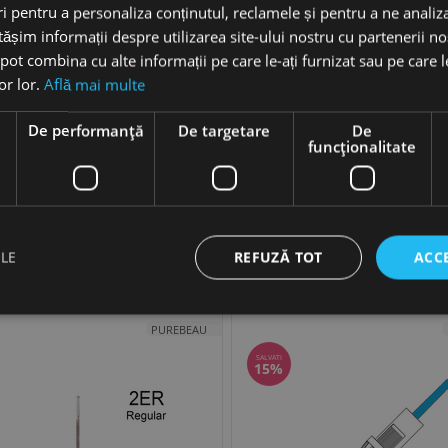
 pentru a personaliza conținutul, reclamele și pentru a ne analiza
șim informații despre utilizarea site-ului nostru cu partenerii noș
e pot combina cu alte informații pe care le-ați furnizat sau pe care 
lor lor.
Află mai multe
e
De performanță
De targetare
De
funcţionalitate
PROMOȚIE ACTIVĂ
 1ER Varf fara tija
Purebeau 1ER Varf Fine/Nano
gmentare
Micropigmentare
8
LEI
+
−
+

REFUZĂ TOT
ACC
ILE
ADAUGĂ ÎN COȘ
ADAUGĂ ÎN COȘ
PUREBEAU
SALVATI
15%