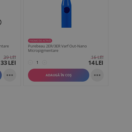
PROMOȚIE ACTIVĂ
ntare
Purebeau 2ER/3ER Varf Out-Nano
Micropigmentare
39
LEI
16
LEI
33
LEI
14
LEI
−
+


ADAUGĂ ÎN COȘ