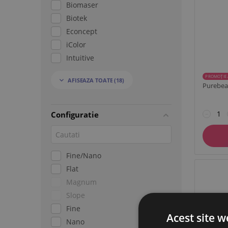
Biomaser
Biotek
Econcept
iColor
Intuitive
Kwadron
PROMOȚIE 
AFISEAZA TOATE
(18)

Mast
Purebea
Mastor
Med+
Configuratie
−
NPM
NUE
Purebeau
Fine/Nano
Thunderload Power
Flat
Magnum
Slope
Fine
Acest site w
Nano