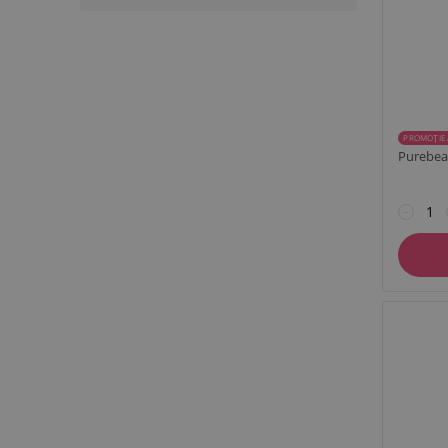
PROMOȚIE 
Purebea
−