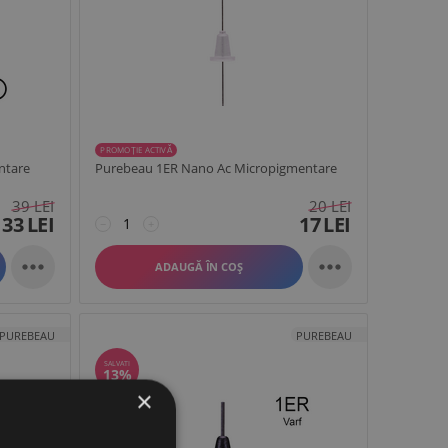
PROMOȚIE ACTIVĂ
ntare
Purebeau 1ER Nano Ac Micropigmentare
39
LEI
20
LEI
33
LEI
17
LEI
−
+


ADAUGĂ ÎN COȘ
PUREBEAU
PUREBEAU
SALVATI
13%
×