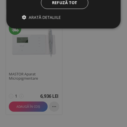

Filtre
REFUZĂ TOT
ARATĂ DETALIILE
MASTOR
MASTOR Aparat
Micropigmentare
6,936
LEI
−
+

ADAUGĂ ÎN COȘ