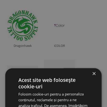
Charmant
Faces
iColor
Intuitive
Mast
Mastor
AFISEAZA TOATE
(19)

Med+
​Dragonhawk
iCOLOR
Microbeau
Mirror
Tip
NPM
Sursa + 1 PEN
NUE
Sursa + 2 PEN
×
Purebeau
Sursa
Acest site web folosește
Thunderload Power
Stilou
cookie-uri
Zebra
Stilou cu baterie
Folosim cookie-uri pentru a personaliza
Wireless
BIOMASER
THUNDERLORD
conținutul, reclamele și pentru a ne
analiza traficul. De asemenea, împărtășim