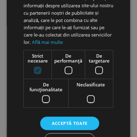
RESETATI
informații despre utilizarea site-ului nostru
cu partenerii noștri de publicitate și
analiză, care le pot combina cu alte
informații pe care le-ați furnizat sau pe
care le-au colectat din utilizarea serviciilor
lor.
Află mai multe
ARTMEX
AMIEA
Strict
De
De
necesare
performanță
targetare
De
Neclasificate
funcţionalitate
MAST
PUREBEAU
ACCEPTĂ TOATE