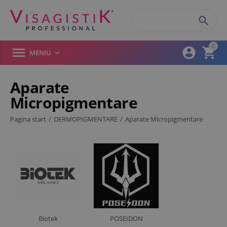

0



MENIU

Aparate
Micropigmentare
Filtre produse
/
/
Pagina start
DERMOPIGMENTARE
Aparate Micropigmentare
Brand (1)
Amiea
Artistry
Artmex
Biomaser
Biotek
POSEIDON
Biotek