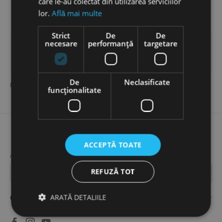
care le-au colectat din utilizarea serviciilor
lor.
Află mai multe
Strict
De
De
necesare
performanță
targetare
CONTINUA PE SITE
De
Neclasificate
/
Pagina start
funcţionalitate
ACCEPTĂ TOATE
ABONEAZA-TE LA NEWSLETTERUL NOSTRU!
REFUZĂ TOT
Contul meu
ARATĂ DETALIILE