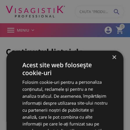

0



MENIU

Conținutul listei de
×
preferințe
Acest site web folosește
cookie-uri
Folosim cookie-uri pentru a personaliza
conținutul, reclamele și pentru a ne
analiza traficul. De asemenea, împărtășim
informații despre utilizarea site-ului nostru
Gol
cu partenerii noștri de publicitate și
analiză, care le pot combina cu alte
informații pe care le-ați furnizat sau pe