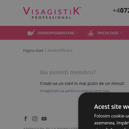
+4
07
DERMOPIGMENTARE
TRICOLOGIE


/
Autentificare
Pagina start
Nu sunteti membru?
Creati-va un cont in mai putin de un minut!.
Inregistrati-va pentru a crea un cont nou
Acest site w
Folosim cookie-uri
asemenea, împărtă