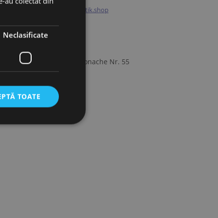
le-au colectat din
itate
office@visagistik.shop
Program
09:00 - 18:00
Neclasificate
Luni - Vineri
Adresa
Strada Andronache Nr. 55
EPTĂ TOATE