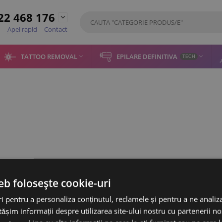
22 468 176

Apel rapid
Contact
TATTOO REMOVAL
EPILARE DEFINITIVA


TECH
eb folosește cookie-uri
 pentru a personaliza conținutul, reclamele și pentru a ne analiza
Contul meu
Magazin
șim informații despre utilizarea site-ului nostru cu partenerii noș