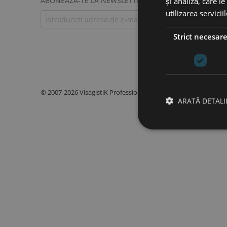
ABONEAZA-TE LA NEWSLETTERUL NOSTRU!
și analiză, care l
utilizarea servicii
Strict necesar
© 2007-2026 VisagistiK Professional. Mall On-line pentru Prof
ARATĂ DETALI