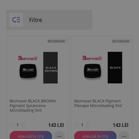

Filtre
BIOMASER
BIOMASER
Biomaser BLACK BROWN
Biomaser BLACK Pigment
Pigment Sprancene
Pleoape Microblading 5ml
Microblading 5ml
143
LEI
143
LEI
−
+
−
+


ADAUGĂ ÎN COȘ
ADAUGĂ ÎN COȘ