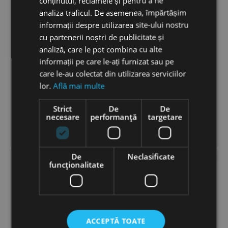
conținutul, reclamele și pentru a ne
analiza traficul. De asemenea, împărtășim
informații despre utilizarea site-ului nostru
cu partenerii noștri de publicitate și
analiză, care le pot combina cu alte
informații pe care le-ați furnizat sau pe
care le-au colectat din utilizarea serviciilor
Biomaser GRAY Pigment
Biomaser GREEN BROWN
Corector Microblading 5ml
Pigment Sprancene
lor.
Află mai multe
Microblading 5ml
Strict
De
De
143
LEI
143
LEI
−
+
−
+
necesare
performanță
targetare


ADAUGĂ ÎN COȘ
ADAUGĂ ÎN COȘ
De
Neclasificate
BIOMASER
BIOMASER
funcţionalitate
ACCEPTĂ TOATE