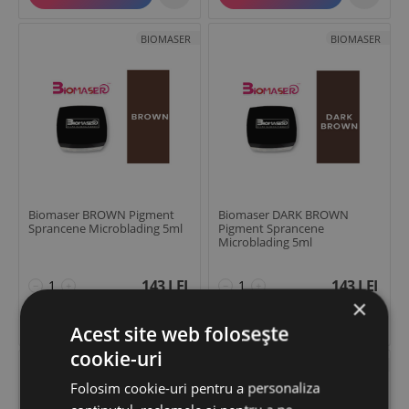
BIOMASER
BIOMASER
Biomaser BROWN Pigment
Biomaser DARK BROWN
Sprancene Microblading 5ml
Pigment Sprancene
Microblading 5ml
143
LEI
143
LEI
−
+
−
+
×


ADAUGĂ ÎN COȘ
ADAUGĂ ÎN COȘ
Acest site web folosește
cookie-uri
BIOMASER
BIOMASER
Folosim cookie-uri pentru a personaliza