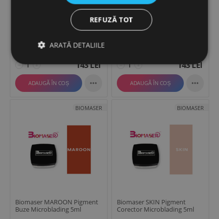
REFUZĂ TOT
Biomaser LIGHT ASH BROWN
Biomaser LIGHT BROWN
Pigment Sprancene
Pigment Sprancene
Microblading 5ml
Microblading 5ml
ARATĂ DETALIILE
143
LEI
143
LEI
−
+
−
+


ADAUGĂ ÎN COȘ
ADAUGĂ ÎN COȘ
BIOMASER
BIOMASER
Biomaser MAROON Pigment
Biomaser SKIN Pigment
Buze Microblading 5ml
Corector Microblading 5ml