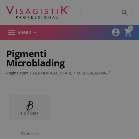

0



MENIU

Pigmenti
Microblading
Filtre produse
/
/
/
Pagina start
DERMOPIGMENTARE
MICROBLADING
Brand (1)
Pigmenti Microblading
Artliner
Biomaser
P.C.D
Purebeau
RESETATI
Biomaser