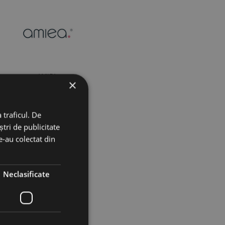
AMIEA
×
 traficul. De
tri de publicitate
le-au colectat din
Neclasificate
MED+