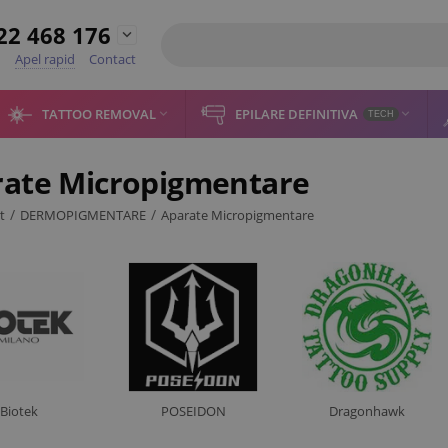
22 468 176

Apel rapid
Contact
TATTOO REMOVAL
EPILARE DEFINITIVA


TECH
ate Micropigmentare
/
/
t
DERMOPIGMENTARE
Aparate Micropigmentare
Biotek
POSEIDON
​Dragonhawk