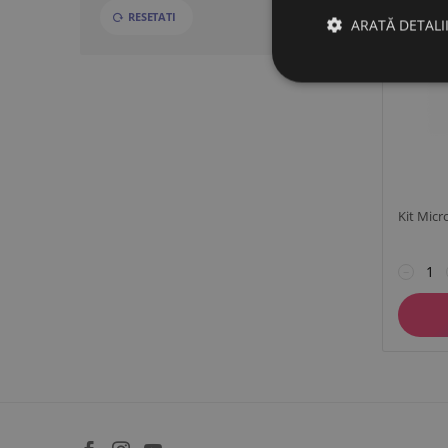
RESETATI
ARATĂ DETALI
Kit Mic
−