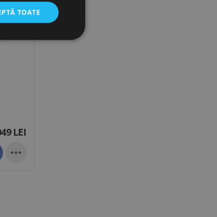
EPTĂ TOATE
049
LEI
