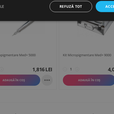
REFUZĂ TOT
ACC
ILE
ropigmentare Med+ 5000
Kit Micropigmentare Med+ 9000
1,816
LEI
4,
+
−
+

ADAUGĂ ÎN COȘ
ADAUGĂ ÎN COȘ