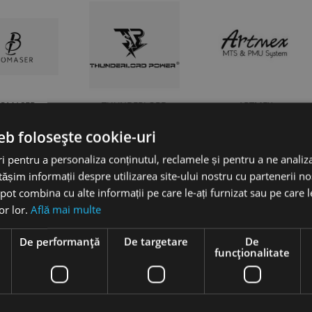
IOMASER
THUNDERLORD
ARTMEX
eb folosește cookie-uri
 pentru a personaliza conținutul, reclamele și pentru a ne analiza
șim informații despre utilizarea site-ului nostru cu partenerii noș
e pot combina cu alte informații pe care le-ați furnizat sau pe care 
lor lor.
Află mai multe
MAST
PUREBEAU
e
De performanță
De targetare
De
funcţionalitate
MED+