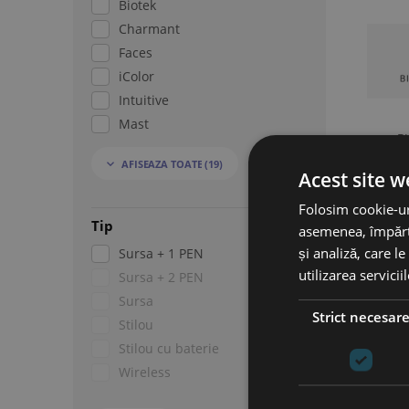
Biotek
Charmant
Faces
iColor
Intuitive
Mast
B
Mastor
AFISEAZA TOATE
(19)

Med+
Acest site w
Microbeau
Folosim cookie-uri
Mirror
Tip
asemenea, împărtă
NPM
și analiză, care l
Sursa + 1 PEN
NUE
utilizarea servicii
Sursa + 2 PEN
Purebeau
Sursa
Thunderload Power
Strict necesar
Stilou
Zebra
Stilou cu baterie
Wireless