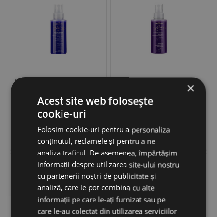
Balsam bifazic cu pigment
Balsam bifazic cu pigment
×
rece cenusiu fara clatire cu
violet fara clatire cu colagen si
colagen si ceramide Medavita
ceramide Medavita 150ml
Acest site web folosește
150ml
cookie-uri
213
LEI
189
LEI
−
+
−
+
Folosim cookie-uri pentru a personaliza


ADAUGĂ ÎN COȘ
ADAUGĂ ÎN COȘ
conținutul, reclamele și pentru a ne
analiza traficul. De asemenea, împărtășim
MEDAVITA
informații despre utilizarea site-ului nostru
cu partenerii noștri de publicitate și
analiză, care le pot combina cu alte
informații pe care le-ați furnizat sau pe
care le-au colectat din utilizarea serviciilor