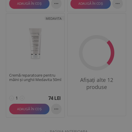


ADAUGĂ ÎN COȘ
ADAUGĂ ÎN COȘ
MEDAVITA
Cremă reparatoare pentru
Afișați alte 12
mâini și unghii Medavita 50ml
produse
74
LEI
−
+

ADAUGĂ ÎN COȘ
PAGINA ANTERIOARA