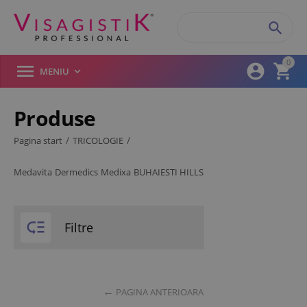

0



MENIU

Produse
Filtre produse
/
/
Pagina start
TRICOLOGIE
Medavita
Dermedics
Medixa
BUHAIESTI HILLS
Brand
Dermedics
Medavita

Filtre
Medixa
Tip
PAGINA ANTERIOARA
Ser