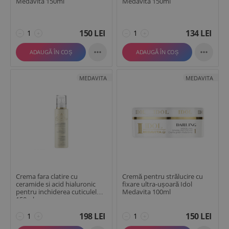
Medavita 150ml
Medavita 150ml
150
LEI
134
LEI
−
+
−
+


ADAUGĂ ÎN COȘ
ADAUGĂ ÎN COȘ
MEDAVITA
MEDAVITA
Crema fara clatire cu
Cremă pentru strălucire cu
ceramide si acid hialuronic
fixare ultra-ușoară Idol
pentru inchiderea cuticulelor
Medavita 100ml
150ml
198
LEI
150
LEI
−
+
−
+