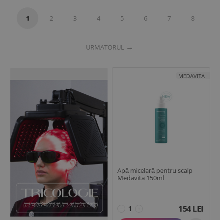
1
2
3
4
5
6
7
8
URMATORUL
MEDAVITA
Apă micelară pentru scalp
Medavita 150ml
154
LEI
−
+