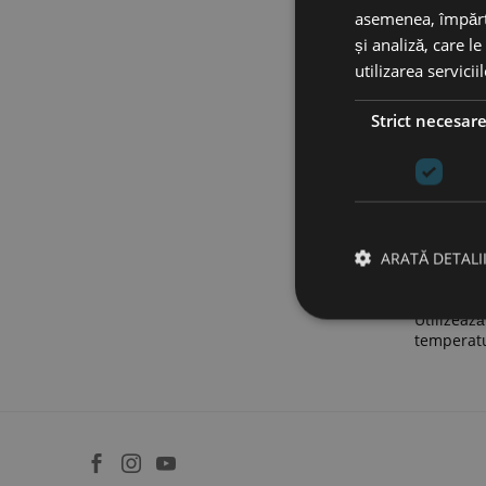
asemenea, împărtă
și analiză, care l
utilizarea servicii
Luxury 
Strict necesar
−
ARATĂ DETALI
Utilizeaz
temperatur