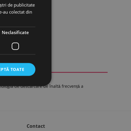
tri de publicitate
le-au colectat din
Neclasificate
EPTĂ TOATE
hnologia de descărcare de înaltă frecvență a
Contact