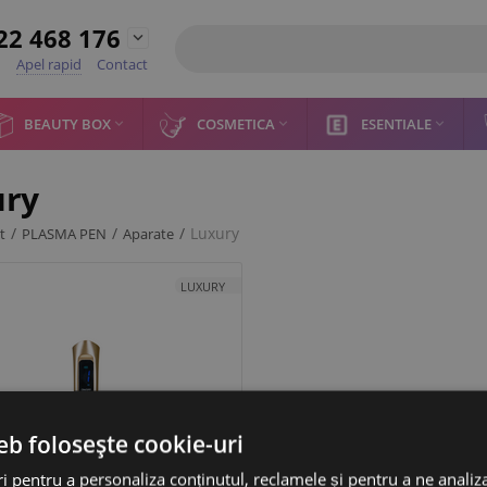
22 468 176

Apel rapid
Contact
BEAUTY BOX
COSMETICA
ESENTIALE



ury
/
/
/
Luxury
t
PLASMA PEN
Aparate
LUXURY
eb folosește cookie-uri
 pentru a personaliza conținutul, reclamele și pentru a ne analiza