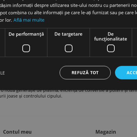
șim informații despre utilizarea site-ului nostru cu partenerii noș
e pot combina cu alte informații pe care le-ați furnizat sau pe care 
lor lor.
Află mai multe
Dispozitiv Plasma Pen
e
De performanță
De targetare
De
funcţionalitate
3,990
LEI
+

ADAUGĂ ÎN COȘ
REFUZĂ TOT
ACC
ILE
ă o nouă generație de plasmă, eficiență de conversie a puterii și te
ii joase și controlului cipului.
Contul meu
Magazin