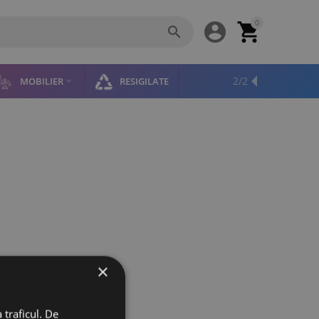
0



2/2
MOBILIER
RESIGILATE

×
 traficul. De