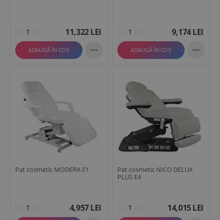
11,322
LEI
9,174
LEI
−
+
−
+


ADAUGĂ ÎN COȘ
ADAUGĂ ÎN COȘ
Pat cosmetic MODERA E1
Pat cosmetic NICO DELUX
PLUS E4
4,957
LEI
14,015
LEI
−
+
−
+