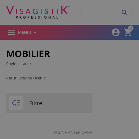

0



MENIU

MOBILIER
Filtre produse
/
Pagina start
Paturi
Scaune
Ucenici
Mobilier
Paturi
Scaune

Filtre
Ucenici
PAGINA ANTERIOARA