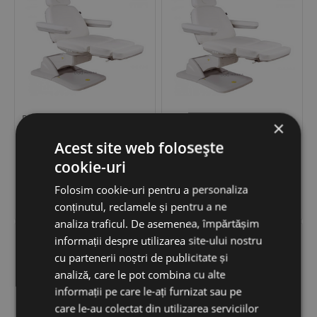
Pat cosmetic MABEL E3
Pat cosmetic MABEL E3
×
Acest site web folosește
cookie-uri
9,480
LEI
8,439
LEI
−
+
−
+
Folosim cookie-uri pentru a personaliza


ADAUGĂ ÎN COȘ
ADAUGĂ ÎN COȘ
conținutul, reclamele și pentru a ne
analiza traficul. De asemenea, împărtășim
informații despre utilizarea site-ului nostru
cu partenerii noștri de publicitate și
analiză, care le pot combina cu alte
informații pe care le-ați furnizat sau pe
care le-au colectat din utilizarea serviciilor