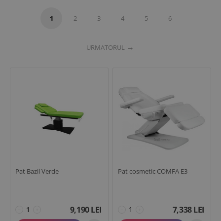
1
2
3
4
5
6
URMATORUL
Pat Bazil Verde
Pat cosmetic COMFA E3
9,190
LEI
7,338
LEI
−
+
−
+