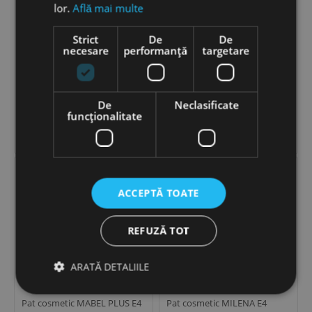
lor.
Află mai multe
Strict
De
De
necesare
performanță
targetare
Pat cosmetic MABEL E4
Pat cosmetic MABEL PLUS E4
De
Neclasificate
9,174
LEI
11,934
LEI
−
+
−
+
funcţionalitate


ADAUGĂ ÎN COȘ
ADAUGĂ ÎN COȘ
ACCEPTĂ TOATE
REFUZĂ TOT
ARATĂ DETALIILE
Pat cosmetic MABEL PLUS E4
Pat cosmetic MILENA E4