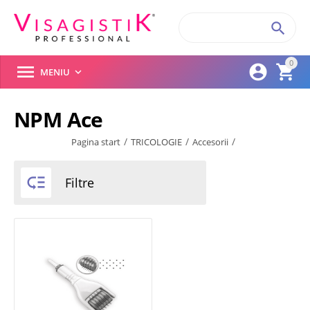

0



MENIU

NPM Ace
/
/
/
Pagina start
TRICOLOGIE
Accesorii

Filtre