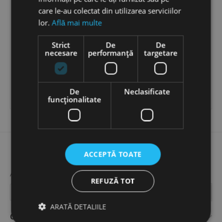
care le-au colectat din utilizarea serviciilor
lor.
Află mai multe
Cross Core Mask 10 buc
Masca de protectie din
Strict
De
De
material plastic
necesare
performanță
targetare
[Contactati-ne pentru
13
LEI
−
+
detalii]
De
Neclasificate


ADAUGĂ ÎN COȘ
funcţionalitate
ACCEPTĂ TOATE
ABONEAZA-TE LA NEWSLETTERUL NOSTRU!
REFUZĂ TOT
ARATĂ DETALIILE
Contul meu