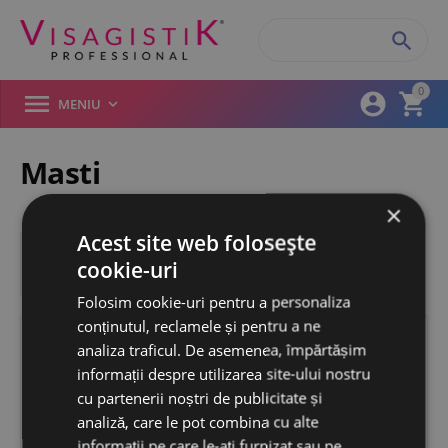

0



MENIU

Masti
/
/
/
Pagina start
ESENTIALE
Accesorii
×
Acest site web folosește

Filtre
cookie-uri
Folosim cookie-uri pentru a personaliza
conținutul, reclamele și pentru a ne
analiza traficul. De asemenea, împărtășim
informații despre utilizarea site-ului nostru
cu partenerii noștri de publicitate și
analiză, care le pot combina cu alte
informații pe care le-ați furnizat sau pe