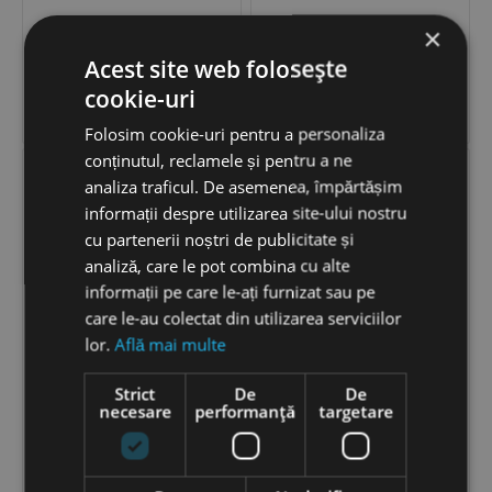
×
Acest site web folosește
155
LEI
98
LEI
−
+
−
+
cookie-uri


ADAUGĂ ÎN COȘ
ADAUGĂ ÎN COȘ
Folosim cookie-uri pentru a personaliza
conținutul, reclamele și pentru a ne
analiza traficul. De asemenea, împărtășim
informații despre utilizarea site-ului nostru
cu partenerii noștri de publicitate și
analiză, care le pot combina cu alte
informații pe care le-ați furnizat sau pe
care le-au colectat din utilizarea serviciilor
lor.
Află mai multe
Cosmetic Organizer
Suport din silicon pentru
Strict
De
De
Transparent
accesorii
necesare
performanță
targetare
98
LEI
17
LEI
−
+
−
+