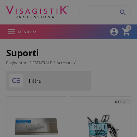

0



MENIU

Suporti
Filtre produse
/
/
/
Pagina start
ESENTIALE
Accesorii

Brand
Filtre
iColor
ICOLOR