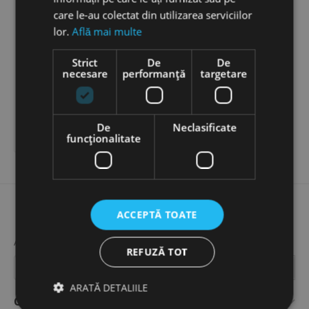
care le-au colectat din utilizarea serviciilor
lor.
Află mai multe

WHITE Dispozitiv Hyaluron
Strict
De
De
Pen
necesare
performanță
targetare
602
LEI
−
+
De
Neclasificate

ADAUGĂ ÎN COȘ
funcţionalitate
ACCEPTĂ TOATE
ABONEAZA-TE LA NEWSLETTERUL NOSTRU!
REFUZĂ TOT
ARATĂ DETALIILE
Contul meu