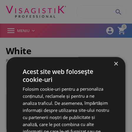

0



MENIU

White
Filtre produse
/
/
/
Pagina start
HYALURON PEN
Dispozitiv
×
Acest site web folosește

Brand
Filtre
cookie-uri
White
Folosim cookie-uri pentru a personaliza
conținutul, reclamele și pentru a ne
WHITE
analiza traficul. De asemenea, împărtășim
informații despre utilizarea site-ului nostru
cu partenerii noștri de publicitate și
analiză, care le pot combina cu alte
informații pe care le-ați furnizat sau pe