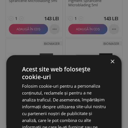
Sprancene Microblading 5ml
Pigment Sprancene
Microblading 5ml
143
LEI
143
LEI
−
+
−
+


ADAUGĂ ÎN COȘ
ADAUGĂ ÎN COȘ
BIOMASER
BIOMASER
×
Acest site web folosește
cookie-uri
Folosim cookie-uri pentru a personaliza
conținutul, reclamele și pentru a ne
Biomaser GRAY Pigment
Biomaser GREEN BROWN
analiza traficul. De asemenea, împărtășim
Corector Microblading 5ml
Pigment Sprancene
informații despre utilizarea site-ului nostru
Microblading 5ml
cu partenerii noștri de publicitate și
analiză, care le pot combina cu alte
143
LEI
143
LEI
−
+
−
+
informații pe care le-ați furnizat sau pe