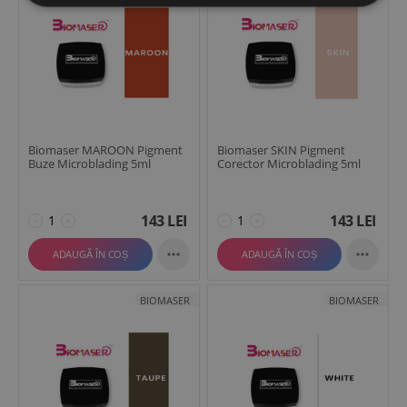
Biomaser MAROON Pigment
Biomaser SKIN Pigment
Buze Microblading 5ml
Corector Microblading 5ml
143
LEI
143
LEI
−
+
−
+


ADAUGĂ ÎN COȘ
ADAUGĂ ÎN COȘ
BIOMASER
BIOMASER