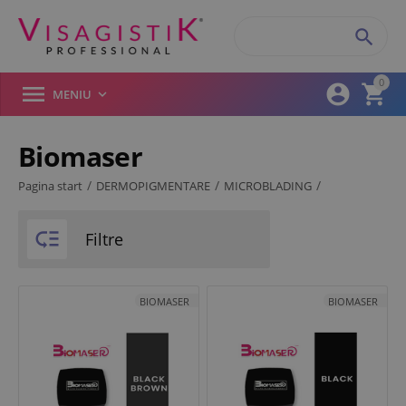

0



MENIU

Biomaser
Filtre produse
/
/
/
Pagina start
DERMOPIGMENTARE
MICROBLADING
/
Pigmenti Microblading

Brand
Filtre
Biomaser
BIOMASER
BIOMASER