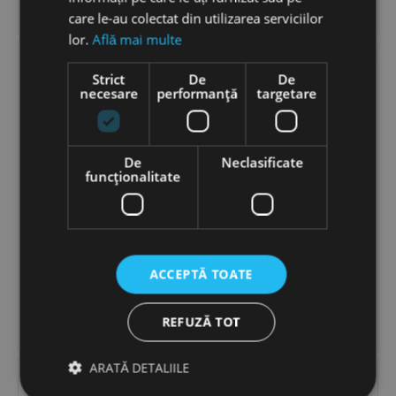


ADAUGĂ ÎN COȘ
ADAUGĂ ÎN COȘ
care le-au colectat din utilizarea serviciilor
lor.
Află mai multe
BIOMASER
BIOMASER
Strict
De
De
necesare
performanță
targetare
De
Neclasificate
funcţionalitate
Biomaser LIGHT ASH BROWN
Biomaser LIGHT BROWN
Pigment Sprancene
Pigment Sprancene
Microblading 5ml
Microblading 5ml
ACCEPTĂ TOATE
143
LEI
143
LEI
−
+
−
+
REFUZĂ TOT


ADAUGĂ ÎN COȘ
ADAUGĂ ÎN COȘ
ARATĂ DETALIILE
BIOMASER
BIOMASER